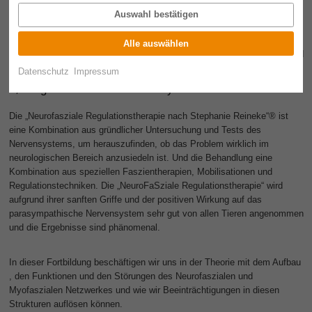
Neurofasziale Regulationstherapie® am Hund
Auswahl bestätigen
nach Stephanie Reineke
Alle auswählen
Ausschließlich für
Therapeut: innen !!!
Datenschutz
Impressum
2,5 Tage Faszien und Nervensystem
Die „Neurofasziale Regulationstherapie nach Stephanie Reineke“® ist
eine Kombination aus gründlicher Untersuchung und Tests des
Nervensystems, um herauszufinden, ob das Problem wirklich im
neurologischen Bereich anzusiedeln ist. Und die Behandlung eine
Kombination aus speziellen Faszientherapien, Mobilisationen und
Regulationstechniken. Die „NeuroFaSziale Regulationstherapie“ wird
aufgrund ihrer sanften Griffe und der positiven Wirkung auf das
parasympathische Nervensystem sehr gut von allen Tieren angenommen
und die Ergebnisse sind phänomenal.
In dieser Fortbildung beschäftigen wir uns in der Theorie mit dem Aufbau
, den Funktionen und den Störungen des Neurofaszialen und
Myofaszialen Netzwerkes und wie wir Beeinträchtigungen in diesen
Strukturen auflösen können.