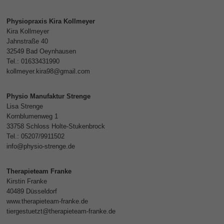
Physiopraxis Kira Kollmeyer
Kira Kollmeyer
Jahnstraße 40
32549 Bad Oeynhausen
Tel.: 01633431990
kollmeyer.kira98@gmail.com
Physio Manufaktur Strenge
Lisa Strenge
Kornblumenweg 1
33758 Schloss Holte-Stukenbrock
Tel.: 05207/9911502
info@physio-strenge.de
Therapieteam Franke
Kirstin Franke
40489 Düsseldorf
www.therapieteam-franke.de
tiergestuetzt@therapieteam-franke.de