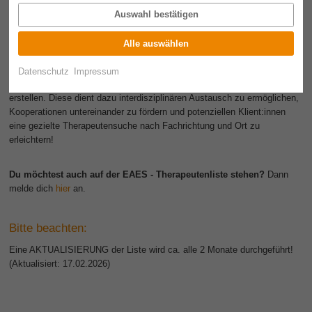
EAES - Therapeutenliste
Auswahl bestätigen
Wir werden häufig nach guten Therapieorten für Hippotherapie, Equine
Alle auswählen
Ergotherapie und Pferdegestützte Logopädie gefragt.
Datenschutz
Impressum
Wir möchten nun eine
Equine Therapeutenliste
auf unserer Homepage
erstellen. Diese dient dazu interdisziplinären Austausch zu ermöglichen,
Kooperationen untereinander zu fördern und potenziellen Klient:innen
eine gezielte Therapeutensuche nach Fachrichtung und Ort zu
erleichtern!
Du möchtest auch auf der EAES - Therapeutenliste stehen?
Dann
melde dich
hier
an.
Bitte beachten:
Eine AKTUALISIERUNG der Liste wird ca. alle 2 Monate durchgeführt!
(Aktualisiert: 17.02.2026)