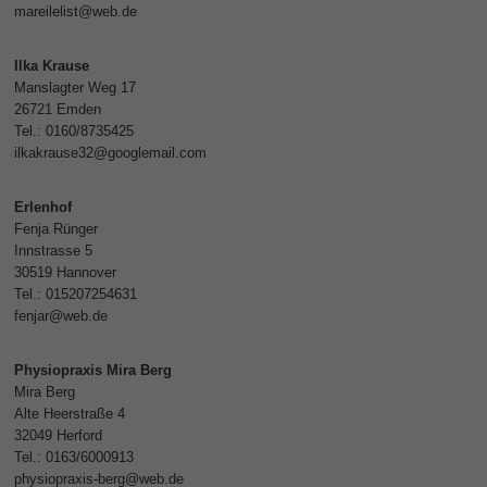
mareilelist@web.de
Ilka Krause
Manslagter Weg 17
26721 Emden
Tel.: 0160/8735425
ilkakrause32@googlemail.com
Erlenhof
Fenja Rünger
Innstrasse 5
30519 Hannover
Tel.: 015207254631
fenjar@web.de
Physiopraxis Mira Berg
Mira Berg
Alte Heerstraße 4
32049 Herford
Tel.: 0163/6000913
physiopraxis-berg@web.de