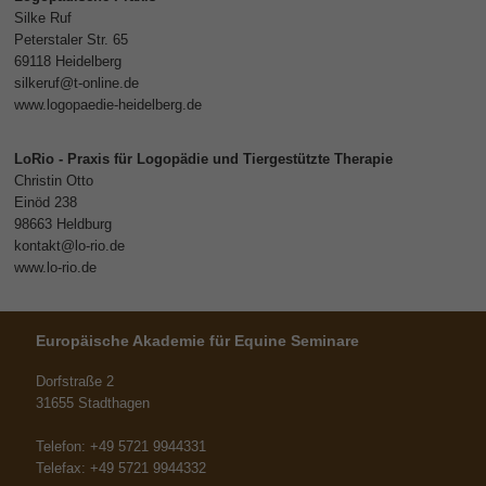
Silke Ruf
Peterstaler Str. 65
69118 Heidelberg
silkeruf@t-online.de
www.logopaedie-heidelberg.de
LoRio - Praxis für Logopädie und Tiergestützte Therapie
Christin Otto
Einöd 238
98663 Heldburg
kontakt@lo-rio.de
www.lo-rio.de
Europäische Akademie für Equine Seminare
Dorfstraße 2
31655 Stadthagen
Telefon: +49 5721 9944331
Telefax: +49 5721 9944332