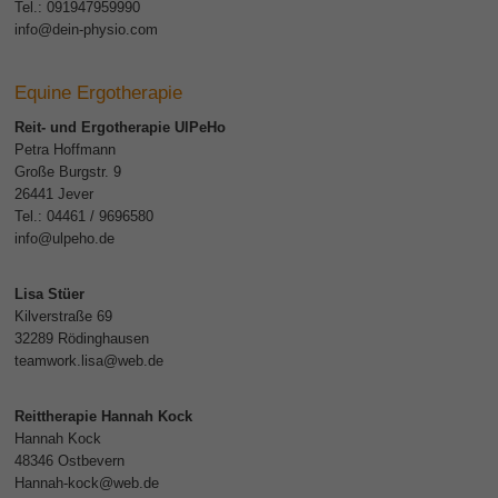
Tel.: 091947959990
info@dein-physio.com
Equine Ergotherapie
Reit- und Ergotherapie UlPeHo
Petra Hoffmann
Große Burgstr. 9
26441 Jever
Tel.: 04461 / 9696580
info@ulpeho.de
Lisa Stüer
Kilverstraße 69
32289 Rödinghausen
teamwork.lisa@web.de
Reittherapie Hannah Kock
Hannah Kock
48346 Ostbevern
Hannah-kock@web.de