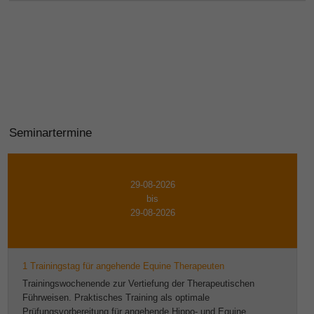
Seminartermine
29-08-2026
bis
29-08-2026
1 Trainingstag für angehende Equine Therapeuten
Trainingswochenende zur Vertiefung der Therapeutischen
Führweisen. Praktisches Training als optimale
Prüfungsvorbereitung für angehende Hippo- und Equine