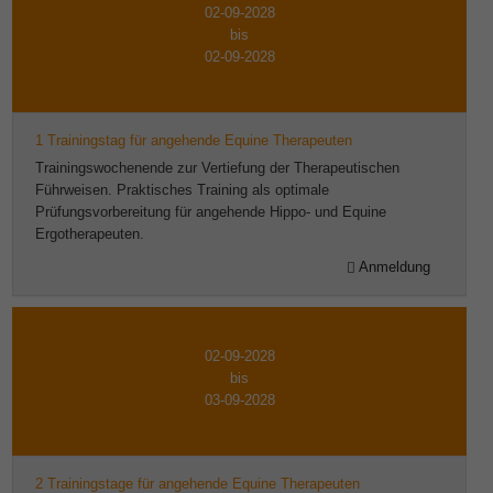
02-09-2028
bis
02-09-2028
1 Trainingstag für angehende Equine Therapeuten
Trainingswochenende zur Vertiefung der Therapeutischen
Führweisen. Praktisches Training als optimale
Prüfungsvorbereitung für angehende Hippo- und Equine
Ergotherapeuten.
Anmeldung
02-09-2028
bis
03-09-2028
2 Trainingstage für angehende Equine Therapeuten